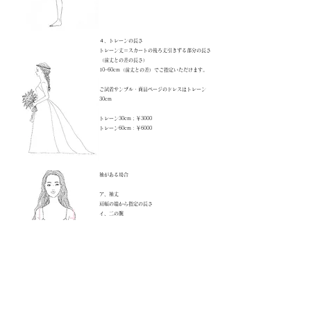
４、トレーンの長さ
トレーン丈＝スカートの後ろ丈引きずる部分の長さ
（前丈との差の長さ）
​10−60cm（前丈との差）でご指定いただけます。
​ご試着サンプル・商品ページのドレスはトレーン
30cm
トレーン30cm；￥3000
​トレーン60cm：￥6000
袖がある場合
ア、袖丈
肩幅の端から指定の長さ
イ、二の腕
脇下の上の太さ
ウ、袖ふち
​袖の長さの端の太さ
エ、アームホール
脇と肩を通った一周