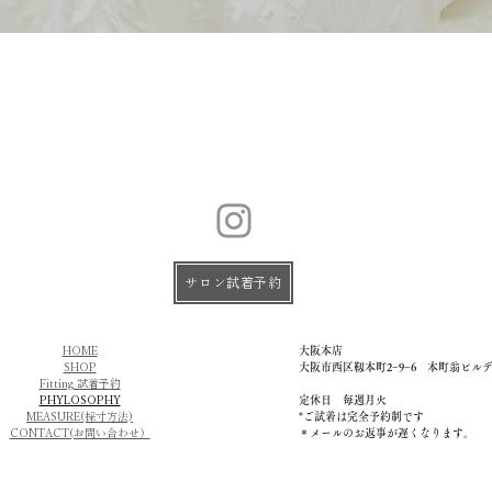
サロン試着予約
HOME
大阪本店
SHOP
大阪市西区靱本町2−9−6 本町翁ビル
Fitting 試着予約
PHYLOSOPHY
定休日 毎週月火
MEASURE(採寸方法)
​*ご試着は完全予約制です
CONTACT(お問い合わせ）
＊メールのお返事が遅くなります。