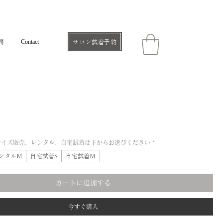
問
Contact
サロン試着予約
サイズ販売、レンタル、自宅試着は下からお選びください
*
ンタルM
自宅試着S
自宅試着M
カートに追加する
今すぐ購入