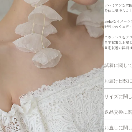
ボヘミアンな雰
身体に気持ちよく
Bohoなイメー
野外でのウェデ
このドレスを
サ
自宅試着は上記
自宅試着の詳細
試着に関し
ご試着希望の
お届け日数
採寸オーダー
サイズに関
＊ご使用の３ヶ
＊上記の期間
こちら
の採寸
ください。
返品交換に
採寸オーダー
サイズ購入：
お客様のご理
サイズ購入/レ
お直しに関
1.少しでも
S size [ 