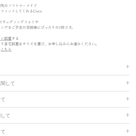
囲気のソフトマーメイド
フィットしてくれるCoco
ジのウェディングフォトや
ィングをご予定の花嫁様にぴったりの1枚です。
ロン試着
する
より自宅試着＆サイズを選び、お申し込みにお進みください。
は
こちら
て
場合自宅試着をご利用頂けます。詳細は
こちら
をご覧ください。
に関して
：60日以内に発送となります。
して
月前までにオーダー（特急￥10000は２ヶ月前までにオーダー）
以降のオーダーの場合、お直しができない場合がありますことご了承
方法に従い採寸して下さい。
関して
：ドレスは一枚一枚お客様のサイズに合わせて作成致します。
14日以内の発送になります。
解、ご協力お願いします☆
ンタル：
して
お客様にお求め安いお値段でご提供できますよう、弊社製品は海外製
バスト81 ウエスト61 ヒップ88 ドレス丈:ヒール込み身長170cm相当］