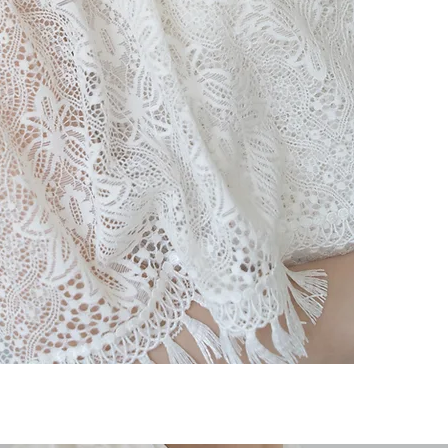
レンタル：ご使
造、簡易検品
M size [ 
下記の場合無
どある場合が
※裁断の関係
１、デザイン
自宅試着：ド
囲内になって
２、サイズが
オーダー日程
2. 弊社のド
その為画像と
下記の場合、
のズレ、生地
しとなります
ざいます。ど
１、デザイン
よる作業の為
２、体型が変
3.弊社のド
３、ドレスサ
作成開始の承
​４、身体の
ご了承くださ
4.お手元に
下記の場合お
お受けしかね
１、ドレスを
品交換のご連
２、お直し期
​ドレスをお受
あっても対応
またお直しの
との点に合意
レンタル品のお