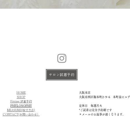
サロン試着予約
HOME
大阪本店
SHOP
大阪市西区靱本町2−9−6 本町翁ビル
Fitting 試着予約
PHYLOSOPHY
定休日 毎週月火
MEASURE(採寸方法)
​*ご試着は完全予約制です
CONTACT(お問い合わせ）
＊メールのお返事が遅くなります。