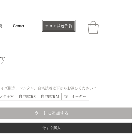
問
Contact
サロン試着予約
ry
サイズ販売、レンタル、自宅試着は下からお選びください
*
ンタルM
自宅試着S
自宅試着M
採寸オーダー
カートに追加する
今すぐ購入