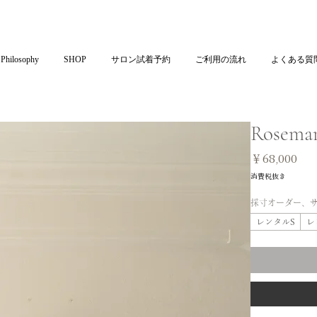
Philosophy
SHOP
サロン試着予約
ご利用の流れ
よくある質
Rosema
価
￥68,000
格
消費税抜き
採寸オーダー、
レンタルS
レ