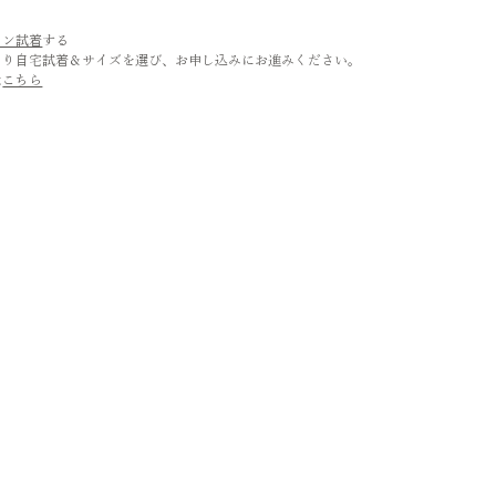
ロン試着
する
より自宅試着＆サイズを選び、お申し込みにお進みください。
は
こちら