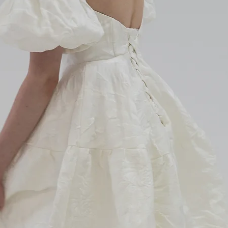
下記の場合お
お受けしかね
１、ドレスを
品交換のご連
２、お直し期
​ドレスをお受
あっても対応
またお直しの
との点に合意