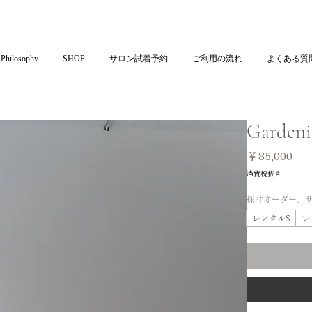
Philosophy
SHOP
サロン試着予約
ご利用の流れ
よくある質
Gardeni
価
￥85,000
格
消費税抜き
採寸オーダー、
レンタルS
レ