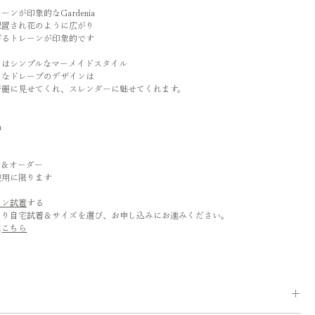
ンが印象的なGardenia
配置され花のように広がり
びるトレーンが印象的です
ンはシンプルなマーメイドスタイル
うなドレープのデザインは
綺麗に見せてくれ、スレンダーに魅せてくれます。
a
ト
タル＆オーダー
使用に限ります
ロン試着
する
より自宅試着＆サイズを選び、お申し込みにお進みください。
は
こちら
て