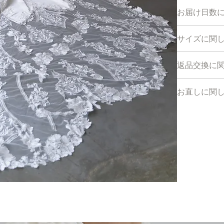
ご試着希望の
お届け日数
採寸オーダー
サイズに関
＊ご使用の３ヶ
＊上記の期間
こちら
の採寸
ください。
返品交換に
採寸オーダー
サイズ購入：
お客様のご理
サイズ購入/レ
お直しに関
1.少しでも
S size [ 
レンタル：ご使
造、簡易検品
M size [ 
下記の場合無
どある場合が
※裁断の関係
１、デザイン
自宅試着：ド
囲内になって
２、サイズが
オーダー日程
2. 弊社のド
その為画像と
下記の場合、
のズレ、生地
しとなります
ざいます。ど
１、デザイン
よる作業の為
２、体型が変
3.弊社のド
３、ドレスサ
作成開始の承
​４、身体の
ご了承くださ
4.お手元に