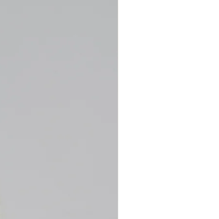
直しの受付ができませんことご理解ください。
ます。尚、万一破れなどの不良個所がございましたら、三日以内に返
受け取って１ヶ月以上経っている場合
絡を頂きますようご協力よろしくお願い致します。
間（返却日ーご着用日）が20日以下の場合
け取り頂き20日以内にドレスをご使用予定がある場合、有料の場合で
でき兼ねますので、オーダーを控えて頂くようお願い致します。
期間がない状況でオーダーされた場合は、いかなる場合もお直し不要
の上でのオーダーとなりますので、ご注意下さい。