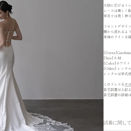
大胆に広がるトレー
レースは美しく
挙式では長く伸
フロントデザイ
腰から流れるよ
身体のラインを
[Dress]Gaedeni
[Size] S-M
[Color]ホワイ
[Other] レン
レンタルは挙式
このドレスを
サ
自宅試着は上記
自宅試着の詳細
試着に関し