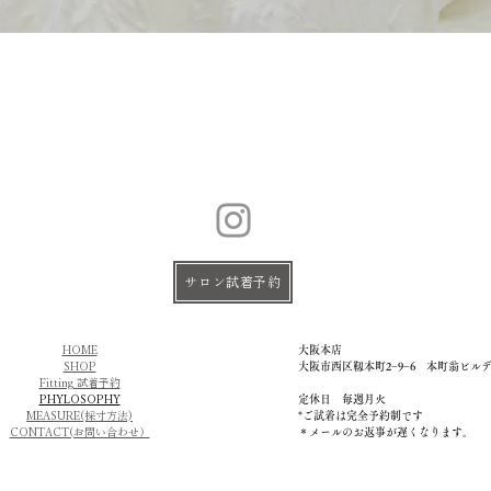
サロン試着予約
HOME
大阪本店
SHOP
大阪市西区靱本町2−9−6 本町翁ビル
Fitting 試着予約
PHYLOSOPHY
定休日 毎週月火
MEASURE(採寸方法)
​*ご試着は完全予約制です
CONTACT(お問い合わせ）
＊メールのお返事が遅くなります。