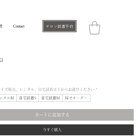
問
Contact
サロン試着予約
a
サイズ販売、レンタル、自宅試着は下からお選びください
*
ンタルM
自宅試着S
自宅試着M
採寸オーダー
カートに追加する
今すぐ購入