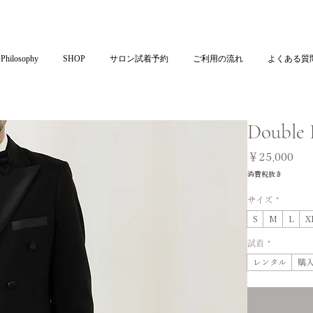
Philosophy
SHOP
サロン試着予約
ご利用の流れ
よくある質
Double B
価
￥25,000
格
消費税抜き
サイズ
*
S
M
L
X
試着
*
レンタル
購