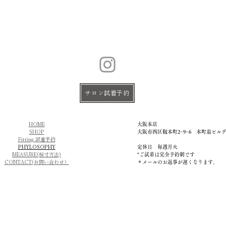
サロン試着予約
HOME
大阪本店
SHOP
大阪市西区靱本町2−9−6 本町翁ビル
Fitting 試着予約
PHYLOSOPHY
定休日 毎週月火
MEASURE(採寸方法)
​*ご試着は完全予約制です
CONTACT(お問い合わせ）
＊メールのお返事が遅くなります。
ィングドレス 格安 口コミ 安い オーダーメイド かわいい おしゃれ
ディングドレス 格安 口コミ 安い オーダーメイド かわいい おしゃれ