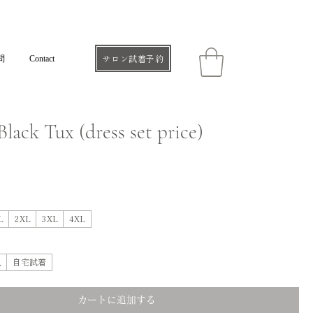
問
Contact
サロン試着予約
lack Tux (dress set price)
L
2XL
3XL
4XL
入
自宅試着
カートに追加する