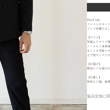
Black Suit
ドレスとのセッ
ドレス未購入もし
【サイズ】
写真よりサイズ
メールにて身長
ることも可能で
上下別サイズで
【お届け】
郵送にてお届け
【お直し】
有料にて裾、袖
返品交換に
お客様のご理