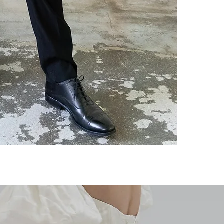
1.少しでも
造、簡易検品
どある場合が
囲内になって
2.スーツは
お受けしかね
3.お手元に
けしかねます
換のご連絡を