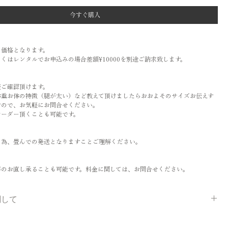
今すぐ購入
ト価格となります。
くはレンタルでお申込みの場合差額¥10000を別途ご請求致します。
表ご確認頂けます。
体重お体の特徴（腿が太い）など教えて頂けましたらおおよそのサイズお伝えす
すので、お気軽にお問合せください。
オーダー頂くことも可能です。
の為、畳んでの発送となりますことご理解ください。
等のお直し承ることも可能です。料金に関しては、お問合せください。
関して
解、ご協力お願いします☆