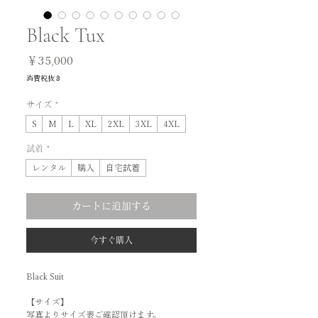
Black Tux
価
￥35,000
格
消費税抜き
サイズ
*
S
M
L
XL
2XL
3XL
4XL
試着
*
レンタル
購入
自宅試着
カートに追加する
今すぐ購入
Black Suit
【サイズ】
写真よりサイズ表ご確認頂けます。