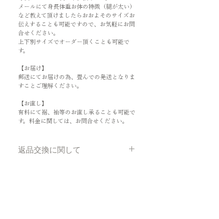
メールにて身長体重お体の特徴（腿が太い）
など教えて頂けましたらおおよそのサイズお
伝えすることも可能ですので、お気軽にお問
合せください。
上下別サイズでオーダー頂くことも可能で
す。
【お届け】
郵送にてお届けの為、畳んでの発送となりま
すことご理解ください。
【お直し】
有料にて裾、袖等のお直し承ることも可能で
す。料金に関しては、お問合せください。
返品交換に関して
お客様のご理解、ご協力お願いします
☆
1.少しでもお客様にお求め安いお値段
でご提供できますよう、弊社製品は海
外製造、簡易検品をさせていただいて
おります。その為、多少の汚れやもつ