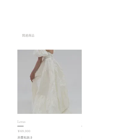
れ、擦れなどある場合がございます
が、お使いになられる上で、目立たな
い、影響がでない範囲内になっており
ますので予め了承ください。
関連商品
2.スーツは取り寄せの商品となってお
ります。オーダー後のキャンセル、変
更などお受けしかねますのでご了承く
ださい。
3.お手元に届いた商品は、上記同様の
理由でお客様のご都合による返品交換
はお受けしかねます。尚、万一破れな
どの不良個所がございましたら、三日
以内に返品交換のご連絡を頂きますよ
うご協力よろしくお願い致します。
Lotus
Roselle
価格
価格
￥69,000
￥78,000
消費税抜き
消費税抜き