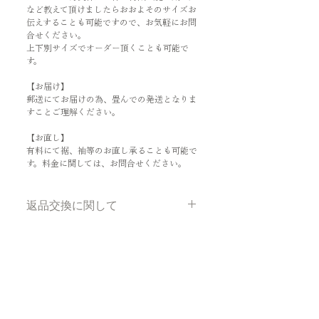
など教えて頂けましたらおおよそのサイズお
伝えすることも可能ですので、お気軽にお問
合せください。
上下別サイズでオーダー頂くことも可能で
す。
【お届け】
郵送にてお届けの為、畳んでの発送となりま
すことご理解ください。
【お直し】
有料にて裾、袖等のお直し承ることも可能で
す。料金に関しては、お問合せください。
返品交換に関して
お客様のご理解、ご協力お願いします
☆
1.少しでもお客様にお求め安いお値段
でご提供できますよう、弊社製品は海
外製造、簡易検品をさせていただいて
おります。その為、多少の汚れやもつ