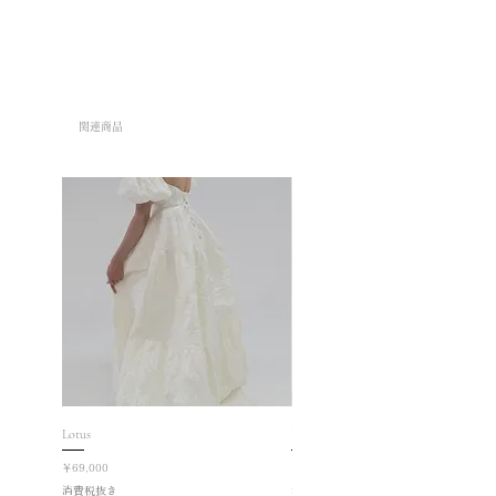
れ、擦れなどある場合がございます
が、お使いになられる上で、目立たな
い、影響がでない範囲内になっており
ますので予め了承ください。
2.スーツは取り寄せの商品となってお
関連商品
ります。オーダー後のキャンセル、変
更などお受けしかねますのでご了承く
ださい。
3.お手元に届いた商品は、上記同様の
理由でお客様のご都合による返品交換
はお受けしかねます。尚、万一破れな
どの不良個所がございましたら、三日
以内に返品交換のご連絡を頂きますよ
うご協力よろしくお願い致します。
Lotus
Roselle
価格
価格
￥69,000
￥78,000
消費税抜き
消費税抜き