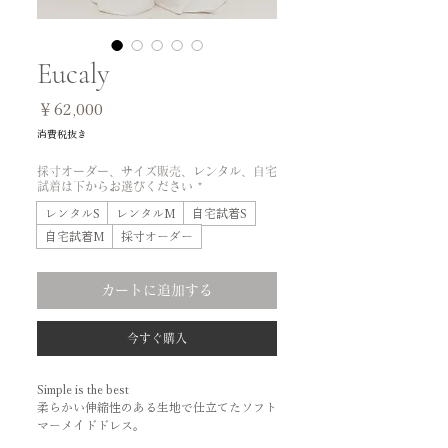
Eucaly
価
￥62,000
格
消費税抜き
採寸オーダー、サイズ販売、レンタル、自宅
試着は下からお選びください
*
レンタルS
レンタルM
自宅試着S
自宅試着M
採寸オーダー
カートに追加する
今すぐ購入
Simple is the best
柔らかい伸縮性のある生地で仕立てたソフト
マーメイドドレス。