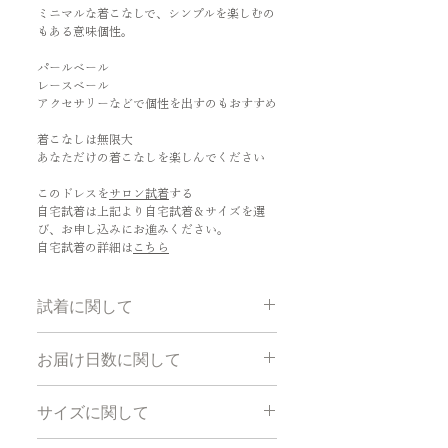
ミニマルな着こなしで、シンプルを楽しむの
もある意味個性。
パールベール
レースベール
アクセサリーなどで個性を出すのもおすすめ
着こなしは無限大
あなただけの着こなしを楽しんでください
このドレスを
サロン試着
する
自宅試着は上記より自宅試着＆サイズを選
び、お申し込みにお進みください。
自宅試着の詳細は
こちら
試着に関して
ご試着希望の場合自宅試着をご利用頂
お届け日数に関して
けます。詳細は
こちら
をご覧くださ
い。
採寸オーダー：60日以内に発送となり
サイズに関して
ます。
＊ご使用の３ヶ月前までにオーダー