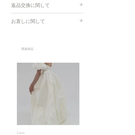
こちら
の採寸方法に従い採寸して下さ
（特急￥10000は２ヶ月前までにオー
返品交換に関して
い。
ダー）
採寸オーダー：ドレスは一枚一枚お客
＊上記の期間以降のオーダーの場合、
お客様のご理解、ご協力お願いします
様のサイズに合わせて作成致します。
お直しに関して
お直しができない場合がありますこと
☆
ご了承ください。
1.少しでもお客様にお求め安いお値段
サイズ購入/レンタル：
下記の場合無料でのお直しもしくはお
でご提供できますよう、弊社製品は海
S size [ バスト81 ウエスト61 ヒップ
作り直し致します。
サイズ購入：14日以内の発送になりま
外製造、簡易検品をさせていただいて
88 ドレス丈:ヒール込み身長170cm相
１、デザインがオーダーと違う場合
す。
おります。その為、多少の汚れやもつ
関連商品
当］
２、サイズが頂いた採寸に誤差がある
れ、擦れなどある場合がございます
M size [ バスト85 ウエスト65 ヒップ
場合
レンタル：ご使用2日前にお届け（基
が、お使いになられる上で、目立たな
90 ドレス丈:ヒール込み身長170cm相
本3泊4日でご返却）
い、影響がでない範囲内になっており
当］
下記の場合、もしくは上に当てはまら
ますので予め了承ください。
※裁断の関係上、±2㎝程誤差が生じる
ない場合は有料でのお直しもしくはお
自宅試着：ドレスは申し込み順に発送
2. 弊社のドレスは 一枚一枚縫い上げ
場合がございます。予めご了承下さ
作り直しとなります。
致します。
ております。
い。
１、デザインが気に入らない場合
オーダー日程の迫っている場合事前に
その為画像と多少差異がある場合(レ
２、体型が変わってしまった場合
到着日を
お問合せ
下さい。
ースの使用箇所や使用箇所によるレー
３、ドレスサイズの誤差が３cm以下
ス位置のズレ、生地の原材料の変更に
の場合
よる生地の手触りや染料による色の違
​４、身体のカーブ等による採寸以外の
いなど)がございます。どれもできる
箇所でのお直し、調整
だけ違いのないように努力しておりま
すが、人の手、目による作業の為、若
Lotus
Roselle
下記の場合お直しの受付ができません