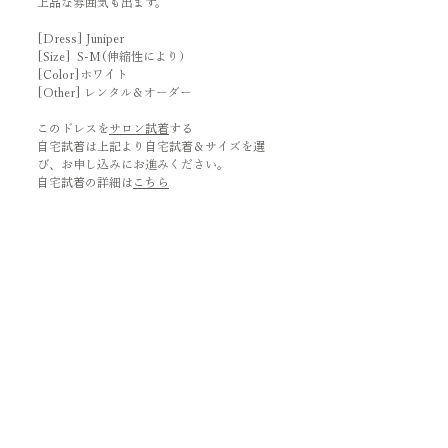
上品な雰囲気も出ます。
[Dress] Juniper
[Size] S-M(伸縮性により）
[Color]ホワイト
[Other] レンタル＆オーダー
このドレスを
サロン試着
する
自宅試着は上記より自宅試着＆サイズを選
び、お申し込みにお進みください。
自宅試着の詳細は
こちら