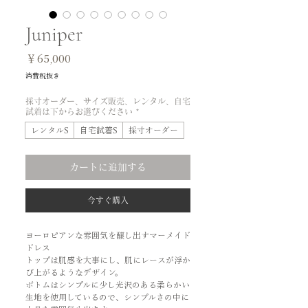
Juniper
価
￥65,000
格
消費税抜き
採寸オーダー、サイズ販売、レンタル、自宅
試着は下からお選びください
*
レンタルS
自宅試着S
採寸オーダー
カートに追加する
今すぐ購入
ヨーロピアンな雰囲気を醸し出すマーメイド
ドレス
トップは肌感を大事にし、肌にレースが浮か
び上がるようなデザイン。
ボトムはシンプルに少し光沢のある柔らかい
生地を使用しているので、シンプルさの中に