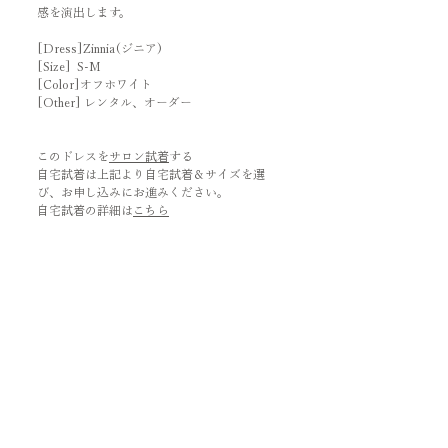
感を演出します。
[Dress]Zinnia(ジニア)
[Size] S-M
[Color]オフホワイト
[Other] レンタル、オーダー
このドレスを
サロン試着
する
自宅試着は上記より自宅試着＆サイズを選
び、お申し込みにお進みください。
自宅試着の詳細は
こちら