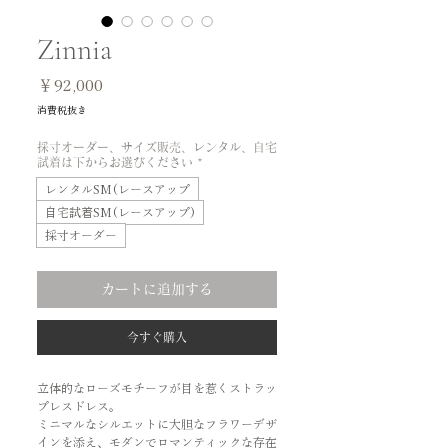
Zinnia
価
￥92,000
格
消費税抜き
採寸オーダー、サイズ販売、レンタル、自宅
試着は下からお選びください
*
レンタルSM(レースアップ
自宅試着SM(レースアップ)
採寸オーダー
カートに追加する
今すぐ購入
立体的なローズモチーフが目を惹くストラッ
プレスドレス。
ミニマルなシルエットに大胆なフラワーデザ
インを添え、モダンでロマンティックな存在